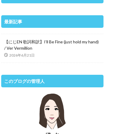
最新記事
【にじEN 歌詞和訳】I’ll Be Fine (just hold my hand)
/ Ver Vermillion
2026年6月21日
このブログの管理人