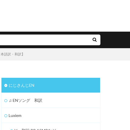
ir 【日本語訳・和訳】
にじさんじEN
♫ ENソング 和訳
Luxiem