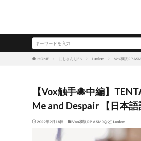
HOME
にじさんじEN
Luxiem
Vox和訳 RP A
【Vox触手🐙中編】TENTACL
Me and Despair 【日
2022年9月18日
Vox和訳 RP ASMRなど
,
Luxiem