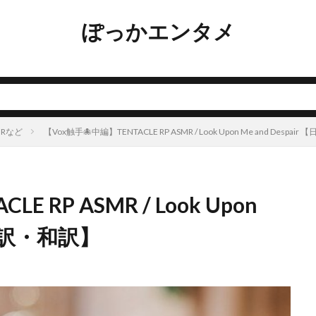
ぽっかエンタメ
SMRなど
【Vox触手🐙中編】TENTACLE RP ASMR / Look Upon Me and Despa
E RP ASMR / Look Upon
本語訳・和訳】