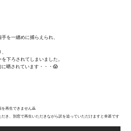
両手を一纏めに捕らえられ、
り、
ーを下ろされてしまいました。
前に晒されています・・・😱
を再生できません🙇
ただき、別窓で再生いただきながら訳を追っていただけますと幸甚です