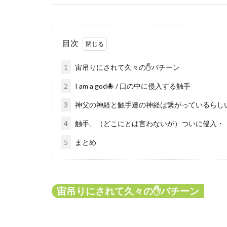
目次
1
宙吊りにされて久々の✋バチーン
2
I am a god🐙 / 口の中に侵入する触手
3
神父の神経と触手達の神経は繋がっているらし
4
触手、（どこにとは言わないが）ついに侵入・
5
まとめ
宙吊りにされて久々の✋バチーン