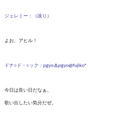
ジェレミー：（訛り）
よお、アヒル！
ドナ○ド・○ック：pgyo♨︎pgyo@fujiko*
今日は良い日だなぁ。
歌い出したい気分だぜ。