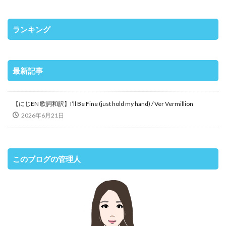
ランキング
最新記事
【にじEN 歌詞和訳】I’ll Be Fine (just hold my hand) / Ver Vermillion
2026年6月21日
このブログの管理人