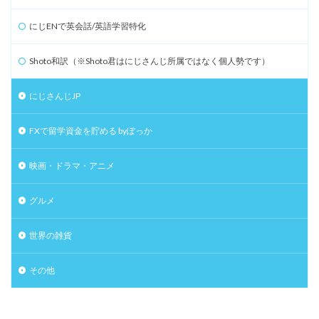
にじENで英会話/英語学習特化
Shoto和訳（※Shoto君はにじさんじ所属ではなく個人勢です）
にじさんじJP
FXで留学資金を貯める byぽっか
映画・ドラマ・アニメ
グルメ
世界の雑貨
その他