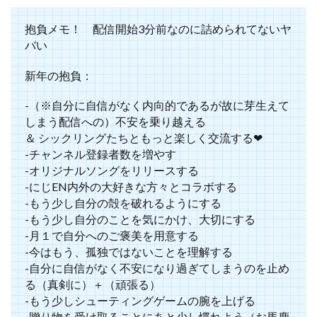
抱負メモ！ 配信開始3分前なのに詰められてないヤ
バい
新年の抱負：
-（※自分に自信がなく内向的であるが故に芽生えて
しまう配信への）不安を乗り越える
＆ シックリングたちともっと楽しく交流する❤︎
-チャンネル登録者数を増やす
-オリジナルソングをリリースする
-にじEN内外の大好きな方々とコラボする
-もう少し自分の殻を破れるようにする
-もう少し自分のことを気にかけ、大切にする
-月１で自分へのご褒美を用意する
-今はもう、孤独ではないことを理解する
-自分に自信がなく不安になり過ぎてしまうのを止め
る（真剣に）＋（頑張る）
-もう少しシューティングゲームの腕を上げる
-贈り物を受け取ることにあと少し慣れよう（お馬鹿