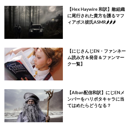
【Hex Haywire 和訳】敵組織
に尾行された貴方を護るマフ
ィアボス彼氏ASMR🌶🌶🌶
【にじさんじEN・ファンネー
ム読み方＆発音＆ファンマー
ク一覧】
【Alban配信和訳】にじENメ
ンバーをハリポタキャラに当
てはめたらどうなる？