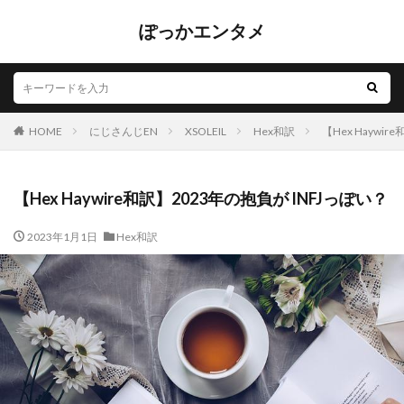
ぽっかエンタメ
HOME
にじさんじEN
XSOLEIL
Hex和訳
【Hex Haywi
【Hex Haywire和訳】2023年の抱負が INFJっぽい？
2023年1月1日
Hex和訳