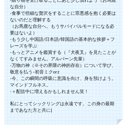
な自分）
-食事で些細な贅沢をすることに罪悪感を抱く必要は
ないのだと理解する
（お馬鹿な自分へ。もうサバイバルモードになる必
要はないよ）
-もう少し中国語/日本語/韓国語の基本的な挨拶＋フ
レーズを学ぶ
-もっとアニメを鑑賞する（『犬夜叉』を見たことが
なくてすみません。アルバーン先輩）
-万物の神（※その界隈の神的存在）について学び、
敬意を払う–初音ミクorz
-今、この瞬間の呼吸に意識を向け、身を預けよう。
マインドフルネス。
-＋配信中に増えるかもしれません笑！
私にとってシックリングは永遠です。この身の最期
まであなた方と共に|