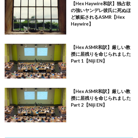
【Hex Haywire和訳】独占欲
の強いヤンデレ彼氏に死ぬほ
ど嫉妬されるASMR【Hex
Haywire】
【Hex ASMR和訳】厳しい教
授に居残りを命じられました
Part 1【Niji EN】
【Hex ASMR和訳】厳しい教
授に居残りを命じられました
Part 2【Niji EN】