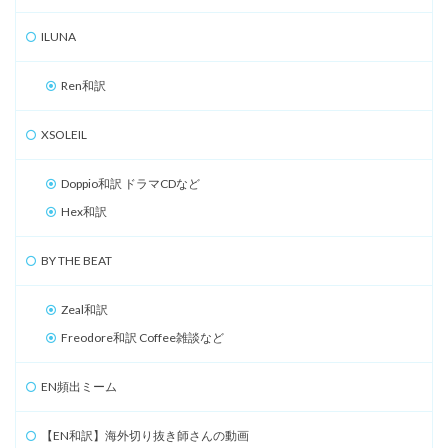
ILUNA
Ren和訳
XSOLEIL
Doppio和訳 ドラマCDなど
Hex和訳
BY THE BEAT
Zeal和訳
Freodore和訳 Coffee雑談など
EN頻出ミーム
【EN和訳】海外切り抜き師さんの動画